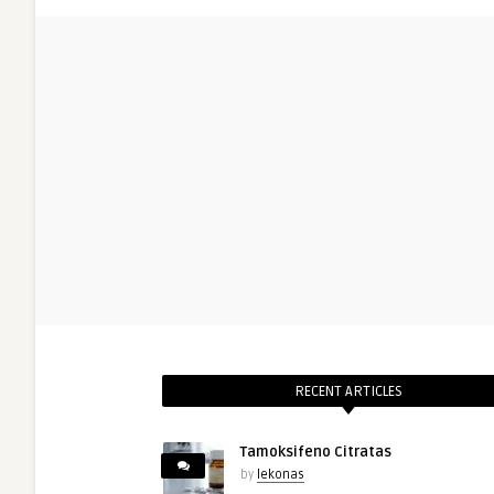
RECENT ARTICLES
Tamoksifeno Citratas
by
lekonas