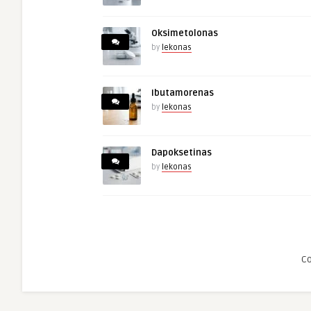
Oksimetolonas
by
lekonas
Ibutamorenas
by
lekonas
Dapoksetinas
by
lekonas
C