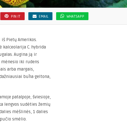
PIN IT
EMAIL
WHATSAPP
i iš Pietų Amerikos.
kalceolarija C. hybrida
ugalas. Augina ją ir
 mėnesio iki rudens
iais arba margais,
 dažniausiai būna geltona,
amoje patalpoje, šviesioje,
nka lengvos sudėties žemių
 dalies mėšlinės, 1 dalies
pučio smėlio.