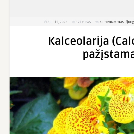
Sau 11, 2023
171
Views
Komentavimas išjung
Kalceolarija (Cal
pažįstama