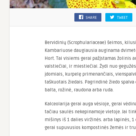
SHARE
TWEET
Bervidinių (Scrophulariaceae) šeimos, kilus
Kambariuose daugiausia auginama dvimetė 
Hort. Tai visiems gerai pažįstamas žolinis a
valstiečiai, ir miestiečiai.
Ž
ydi nuo gegužės
įdomiais, kurpelę primenančiais, vienspalv
taškuotais žiedais. Pagrindinė žiedo spalva
balta, rožinė, raudona arba ruda.
Kalceolarija gerai auga vėsioje, gerai vėdin
tačiau saulės nekepinamoje vietoje. Jai ti
mišinys iš 1 dalies viržinės. arba lapinės, 1
gerai supuvusios kompostinės žemės ir tru