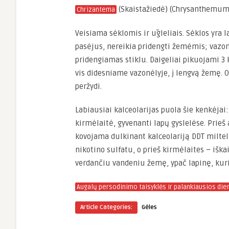
(Skaistažiedė) (Chrysanthemum
Chrizantema
Veisiama sėklomis ir
ūgleliais.
Sėklos yra l
pasėjus, nereikia pridengti žemėmis; vazonė
pridengiamas stiklu. Daigeliai pikuojami 3 
vis didesniame vazonėlyje, į lengvą žemę. O
peržydi.
Labiausiai kalceolarijas puola šie kenkėjai:
kirmėlait
ė
, gyvenanti lapų gyslelėse. Prieš
kovojama dulkinant kalceolariją DDT milteli
nikotino sulfatu, o prieš kirmėlaites – iška
verdančiu vandeniu žemę, ypač lapinę, kuri
Augalų persodinimo taisyklės ir palankiausios die
Article Categories:
Gėles