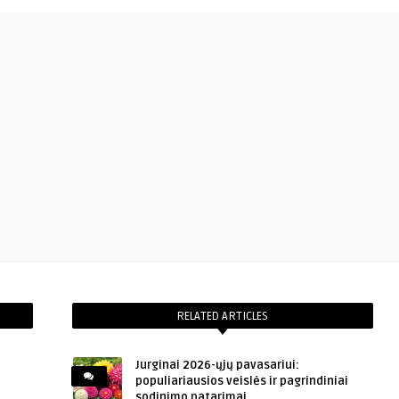
RELATED ARTICLES
Jurginai 2026-ųjų pavasariui:
populiariausios veislės ir pagrindiniai
sodinimo patarimai