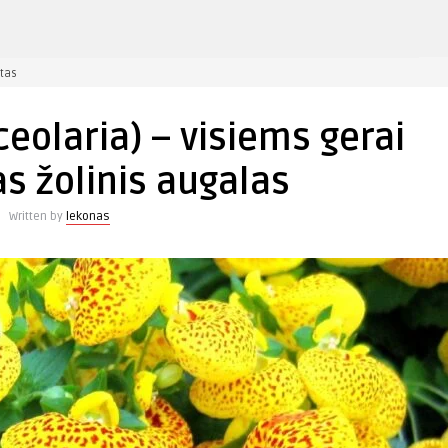
įraše
tas
Kalceolarija
(Calceolaria)
ceolaria) – visiems gerai
–
visiems
s žolinis augalas
gerai
pažįstamas
Written by
lekonas
žolinis
augalas