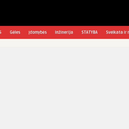
S
Gėles
Įdomybės
inžinerija
STATYBA
Sveikata ir