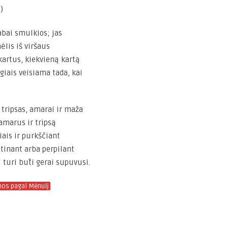
)
abai smulkios; jas
lis iš viršaus
kartus, kiekvieną kartą
giais veisiama tada, kai
 tripsas, amarai ir maža
 amarus ir tripsą
ais ir purkščiant
itinant arba perpilant
 turi būti gerai supuvusi.
nos pagal Mėnulį