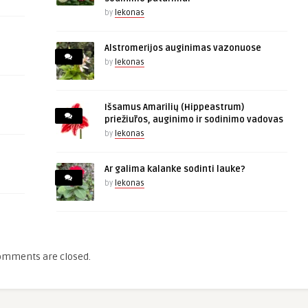
by
lekonas
Alstromerijos auginimas vazonuose
by
lekonas
Išsamus Amarilių (Hippeastrum)
priežiūros, auginimo ir sodinimo vadovas
by
lekonas
Ar galima kalanke sodinti lauke?
by
lekonas
omments are closed.