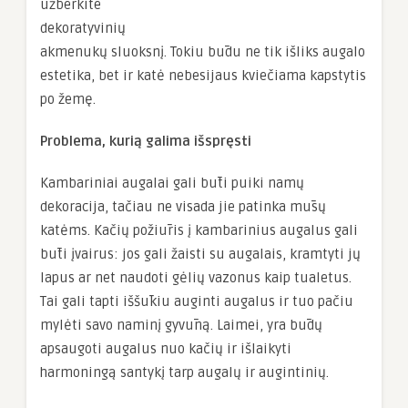
užberkite
dekoratyvinių
akmenukų sluoksnį. Tokiu būdu ne tik išliks augalo
estetika, bet ir katė nebesijaus kviečiama kapstytis
po žemę.
Problema, kurią galima išspręsti
Kambariniai augalai gali būti puiki namų
dekoracija, tačiau ne visada jie patinka mūsų
katėms. Kačių požiūris į kambarinius augalus gali
būti įvairus: jos gali žaisti su augalais, kramtyti jų
lapus ar net naudoti gėlių vazonus kaip tualetus.
Tai gali tapti iššūkiu auginti augalus ir tuo pačiu
mylėti savo naminį gyvūną. Laimei, yra būdų
apsaugoti augalus nuo kačių ir išlaikyti
harmoningą santykį tarp augalų ir augintinių.