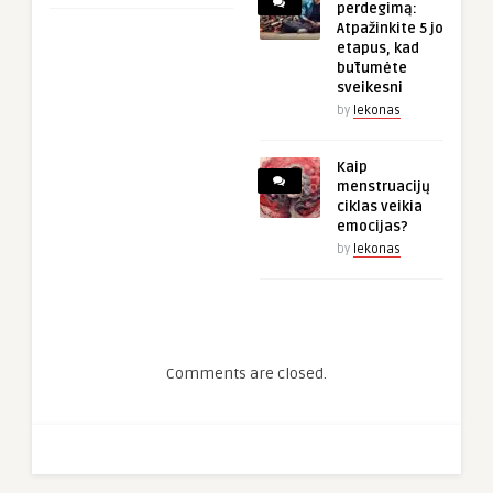
perdegimą:
Atpažinkite 5 jo
etapus, kad
būtumėte
sveikesni
by
lekonas
Kaip
menstruacijų
ciklas veikia
emocijas?
by
lekonas
Comments are closed.