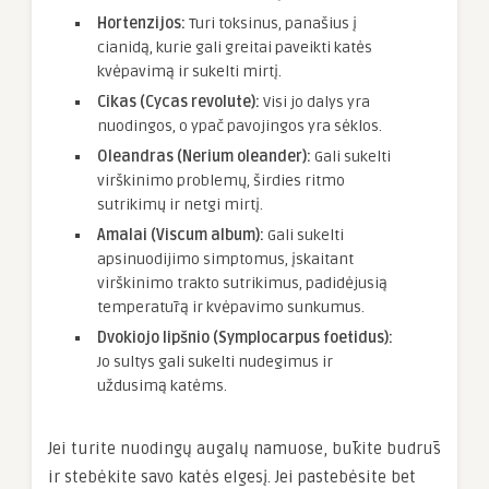
Hortenzijos:
Turi toksinus, panašius į
cianidą, kurie gali greitai paveikti katės
kvėpavimą ir sukelti mirtį.
Cikas (Cycas revolute):
Visi jo dalys yra
nuodingos, o ypač pavojingos yra sėklos.
Oleandras (Nerium oleander):
Gali sukelti
virškinimo problemų, širdies ritmo
sutrikimų ir netgi mirtį.
Amalai (Viscum album):
Gali sukelti
apsinuodijimo simptomus, įskaitant
virškinimo trakto sutrikimus, padidėjusią
temperatūrą ir kvėpavimo sunkumus.
Dvokiojo lipšnio (Symplocarpus foetidus):
Jo sultys gali sukelti nudegimus ir
uždusimą katėms.
Jei turite nuodingų augalų namuose, būkite budrūs
ir stebėkite savo katės elgesį. Jei pastebėsite bet