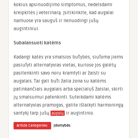
kokius apsinuodijimo simptomus, nedelsdami
kreipkitės į veterinarą. Įsitikinkite, kad augalai
namuose yra saugūs ir nenuodingi jūsų
augintiniui.
Subalansuoti katėms
Kadangi katės yra smalsios būtybės, siūloma jiems
pasiūlyti alternatyvias vietas, kuriose jos galėtų
pasitenkinti savo noru kramtyti ar žaisti su
augalais. Tai gali būti žalia zona su katėms
patinkančiais augalais arba specialūs žaislai, skirti
jų smalsumui patenkinti. Suteikdami katėms
alternatyvias pramogas, galite išlaikyti harmoningą
santykį tarp jūsų
ir augintinio.
augalų
Article Categories:
Įdomybės