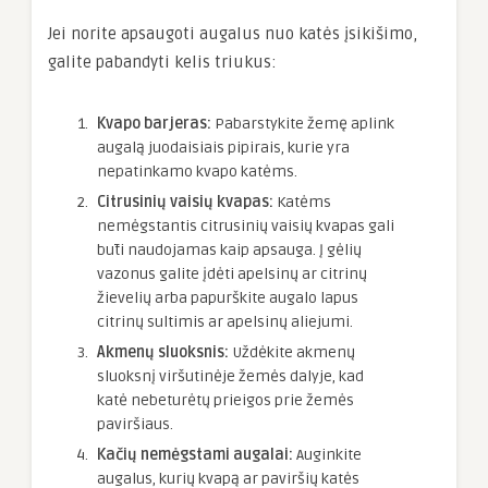
Jei norite apsaugoti augalus nuo katės įsikišimo,
galite pabandyti kelis triukus:
Kvapo barjeras:
Pabarstykite žemę aplink
augalą juodaisiais pipirais, kurie yra
nepatinkamo kvapo katėms.
Citrusinių vaisių kvapas:
Katėms
nemėgstantis citrusinių vaisių kvapas gali
būti naudojamas kaip apsauga. Į gėlių
vazonus galite įdėti apelsinų ar citrinų
žievelių arba papurškite augalo lapus
citrinų sultimis ar apelsinų aliejumi.
Akmenų sluoksnis:
Uždėkite akmenų
sluoksnį viršutinėje žemės dalyje, kad
katė nebeturėtų prieigos prie žemės
paviršiaus.
Kačių nemėgstami augalai:
Auginkite
augalus, kurių kvapą ar paviršių katės