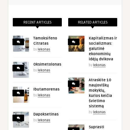
RECENT ARTICLES
RELATED ARTICLES
Tamoksifeno
Kapitalizmas ir
Citratas
socializmas:
galutinė
by
lekonas
ekonominių
idėjų dvikova
Oksimetolonas
by
lekonas
by
lekonas
Atraskite 10
naujoviškų
Ibutamorenas
mokyklų,
by
lekonas
kurios keičia
švietimo
sistemą
by
lekonas
Dapoksetinas
by
lekonas
Suprasti