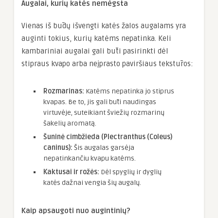
Augalai, kurių katės nemėgsta
Vienas iš būdų išvengti katės žalos augalams yra
auginti tokius, kurių katėms nepatinka. Keli
kambariniai augalai gali būti pasirinkti dėl
stipraus kvapo arba neįprasto paviršiaus tekstūros:
Rozmarinas:
Katėms nepatinka jo stiprus
kvapas. Be to, jis gali būti naudingas
virtuvėje, suteikiant šviežių rozmarinų
šakelių aromatą.
Šuninė cimbžieda (Plectranthus (Coleus)
caninus):
Šis augalas garsėja
nepatinkančiu kvapu katėms.
Kaktusai ir rožės:
Dėl spyglių ir dyglių
katės dažnai vengia šių augalų.
Kaip apsaugoti nuo augintinių?