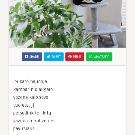
SHARE
TWEET
PIN IT
WHATSAPP
Jei katė naudoja
kambarinio augalo
vazoną kaip savo
tualetą, jį
persodinkite į kitą
vazoną ir ant žemės
paviršiaus