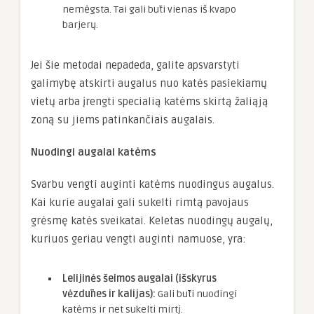
nemėgsta. Tai gali būti vienas iš kvapo
barjerų.
Jei šie metodai nepadeda, galite apsvarstyti
galimybę atskirti augalus nuo katės pasiekiamų
vietų arba įrengti specialią katėms skirtą žaliąją
zoną su jiems patinkančiais augalais.
Nuodingi augalai katėms
Svarbu vengti auginti katėms nuodingus augalus.
Kai kurie augalai gali sukelti rimtą pavojaus
grėsmę katės sveikatai. Keletas nuodingų augalų,
kuriuos geriau vengti auginti namuose, yra:
Lelijinės šeimos augalai (išskyrus
vėzdūnes ir kalijas):
Gali būti nuodingi
katėms ir net sukelti mirtį.