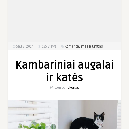
įraše
Sau 3, 2024
135
Views
Komentavimas išjungtas
Kambariniai
augalai
Kambariniai augalai
ir
katės
ir katės
Written by
lekonas