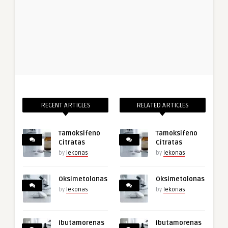
RECENT ARTICLES
RELATED ARTICLES
Tamoksifeno
Tamoksifeno
Citratas
Citratas
by
lekonas
by
lekonas
Oksimetolonas
Oksimetolonas
by
lekonas
by
lekonas
Ibutamorenas
Ibutamorenas