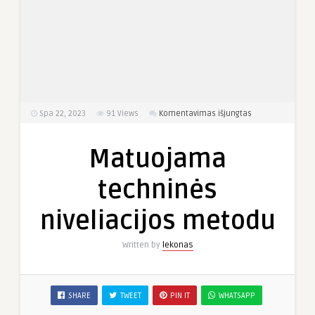
įraše
Spa 22, 2023
91
Views
Komentavimas išjungtas
Matuojama
techninės
Matuojama
niveliacijos
metodu
techninės
niveliacijos metodu
Written by
lekonas
SHARE
TWEET
PIN IT
WHATSAPP