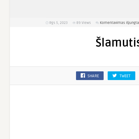
Rgs 5, 2023
89
Views
Komentavimas išjungta
Šlamuti
SHARE
TWEET