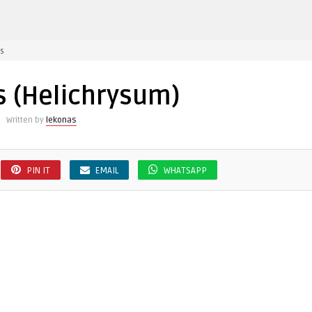
įraše
s
Šlamutis
(Helichrysum)
s (Helichrysum)
Written by
lekonas
PIN IT
EMAIL
WHATSAPP