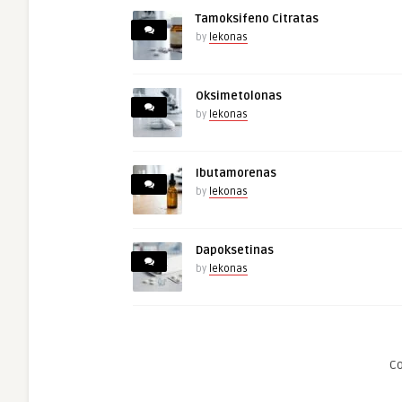
Tamoksifeno Citratas
by
lekonas
Oksimetolonas
by
lekonas
Ibutamorenas
by
lekonas
Dapoksetinas
by
lekonas
C