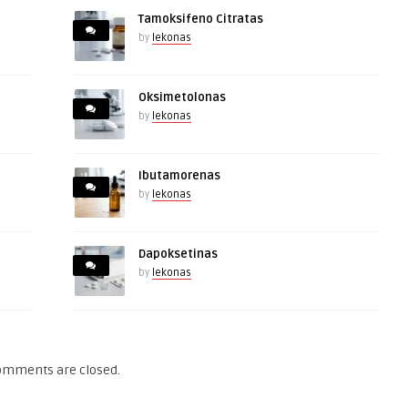
Tamoksifeno Citratas
by
lekonas
Oksimetolonas
by
lekonas
Ibutamorenas
by
lekonas
Dapoksetinas
by
lekonas
omments are closed.