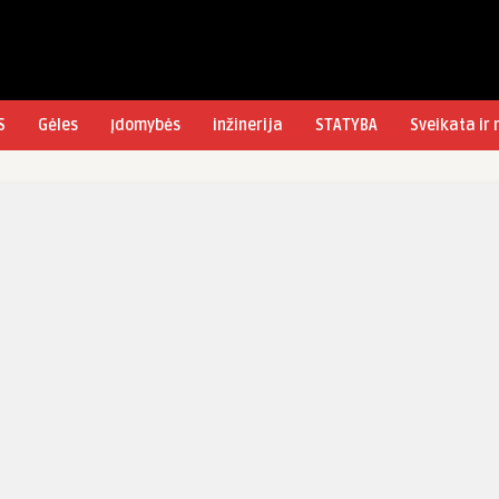
S
Gėles
Įdomybės
inžinerija
STATYBA
Sveikata ir