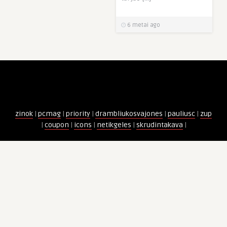
6 metai ago
zinok
|
pcmag
|
priority
|
drambliukosvajones
|
pauliusc
|
zup
|
coupon
|
icons
|
netikgeles
|
skrudintakava
|