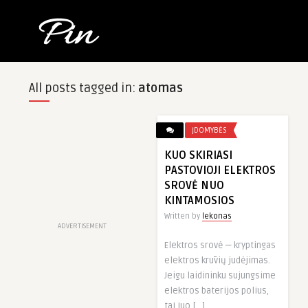
All posts tagged in:
atomas
ĮDOMYBĖS
KUO SKIRIASI
PASTOVIOJI ELEKTROS
SROVĖ NUO
KINTAMOSIOS
Written by
lekonas
ADVERTISEMENT
Elektros srovė — kryptingas
elektros krūvių judėjimas.
Jeigu laidininku sujungsime
elektros baterijos polius,
tai juo […]