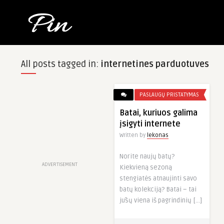
All posts tagged in:
internetines parduotuves
PASLAUGŲ PRISTATYMAS
Batai, kuriuos galima
įsigyti internete
Written by
lekonas
Norite naujų batų?
ADVERTISEMENT
Kiekvieną sezoną
stengiatės atnaujinti savo
batų kolekciją? Batai – tai
jūsų viena iš pagrindinių […]