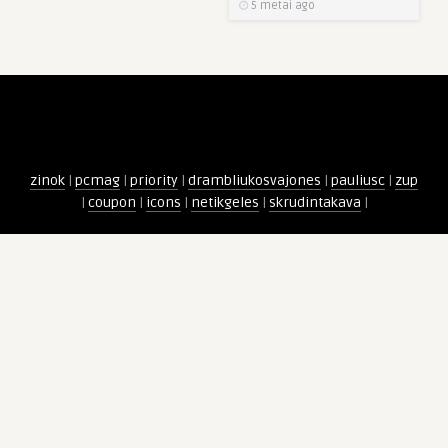
5 metai ago
zinok
|
pcmag
|
priority
|
drambliukosvajones
|
pauliusc
|
zup
|
coupon
|
icons
|
netikgeles
|
skrudintakava
|