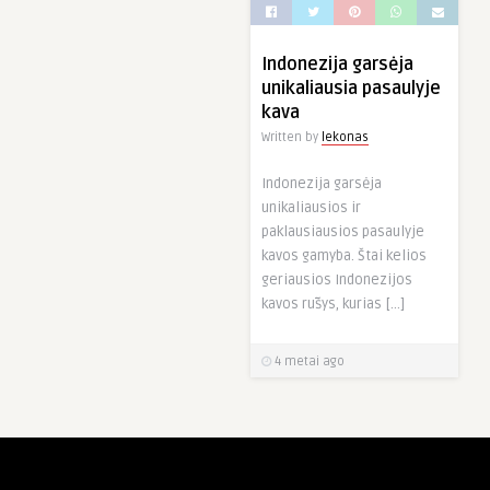
Indonezija garsėja
unikaliausia pasaulyje
kava
Written by
lekonas
Indonezija garsėja
unikaliausios ir
paklausiausios pasaulyje
kavos gamyba. Štai kelios
geriausios Indonezijos
kavos rūšys, kurias […]
4 metai ago