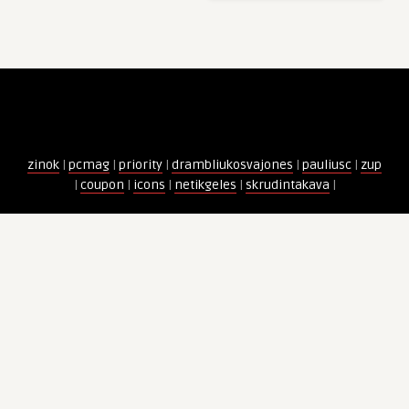
zinok
|
pcmag
|
priority
|
drambliukosvajones
|
pauliusc
|
zup
|
coupon
|
icons
|
netikgeles
|
skrudintakava
|