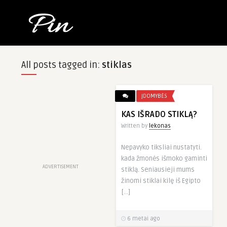
All posts tagged in:
stiklas
ĮDOMYBĖS
KAS IŠRADO STIKLĄ?
Written by
lekonas
Nepavyko tiksliai nustatyti.
kada žmonės išmoko gaminti
ADVERTISEMENT
stiklą. Seniausieji mums
žinomi stiklai kilę iš Egipto
[…]
6 metai ago