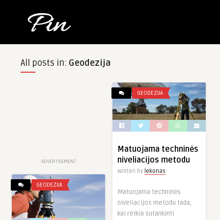
All posts in:
Geodezija
GEODEZIJA
Matuojama techninės
niveliacijos metodu
ADVERTISEMENT
Written by
lekonas
GEODEZIJA
Matuojama techninės
niveliacijos metodu tada,
kai reikia sutankinti