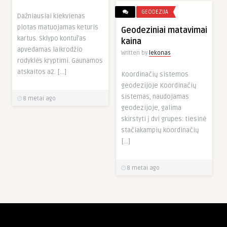
GEODEZIJA
Dažniausiai kiekvienas
plotas matuojamas keturis
Geodeziniai matavimai
kartus. Sklypo kontūras
kaina
apvedamas laikrodžio
Written by
lekonas
rodyklės kryptimi. Gaunamos
atskaitos a2. […]
Koordinačių sistemos
geodezijoje Koordinačių
sistemas, naudojamas
8 metai ago
geodezijoje, galima
skirstyti į dvi grupes: tiesinė
stačiakampių koordinačių
[…]
8 metai ago