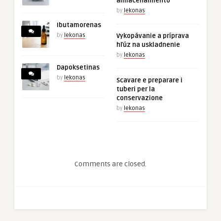
almacenamiento
by
lekonas
Ibutamorenas
by
lekonas
Vykopávanie a príprava
hľúz na uskladnenie
by
lekonas
Dapoksetinas
by
lekonas
Scavare e preparare i
tuberi per la
conservazione
by
lekonas
Comments are closed.