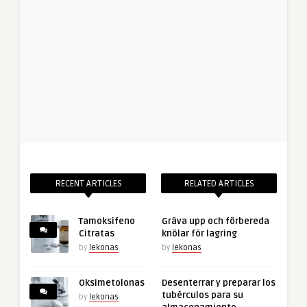
RECENT ARTICLES
RELATED ARTICLES
Tamoksifeno
Gräva upp och förbereda
Citratas
knölar för lagring
by
lekonas
by
lekonas
Oksimetolonas
Desenterrar y preparar los
tubérculos para su
by
lekonas