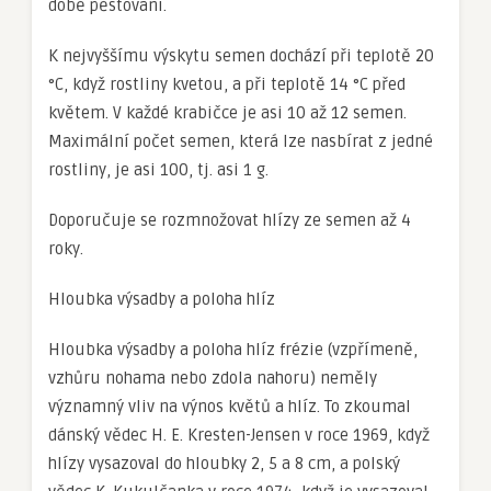
době pěstování.
K nejvyššímu výskytu semen dochází při teplotě 20
°C, když rostliny kvetou, a při teplotě 14 °C před
květem. V každé krabičce je asi 10 až 12 semen.
Maximální počet semen, která lze nasbírat z jedné
rostliny, je asi 100, tj. asi 1 g.
Doporučuje se rozmnožovat hlízy ze semen až 4
roky.
Hloubka výsadby a poloha hlíz
Hloubka výsadby a poloha hlíz frézie (vzpřímeně,
vzhůru nohama nebo zdola nahoru) neměly
významný vliv na výnos květů a hlíz. To zkoumal
dánský vědec H. E. Kresten-Jensen v roce 1969, když
hlízy vysazoval do hloubky 2, 5 a 8 cm, a polský