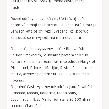
Větší rostliny se vysazují méně často, menší
hustěji.
Různé odrůdy rohovníků vytvářejí různý počet
potomků a mají také různou velikost listů. Proto je
ve všech katalozích frézií uvedeno, kolik odrůd
kornoutů se má vysadit na metr čtvereční.
Nejhustěji jsou vysazeny odrůdy Blauwe Wimpel,
Saffier, Stockholm, Souvenir s počtem 110-130
květů na metr čtvereční, zatímco odrůdy Margaret,
Pimpernel, Princess Marijke, Rosita, Rosemunde
jsou vysazeny s počtem 100-110 květů na metr
čtvereční.
Nejméně často vysazované odrůdy jsou Royal Gold,
Eldorado, Appolo, Ballerina, Gloria Solis,
Copenhagen, Rose-Marie, Sonata, s 80-100 hlízami
na metr čtvereční.