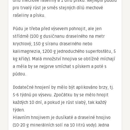
dílů mechové rašeliny a 1 dílu písku. Nejlepší půdou
pro trvalý růst je směs stejných dílů mechové
rašeliny a písku.
Půdu je třeba před výsevem pohnojit, ale jen
střídmě (100 g dusičnanu draselného na metr
krychlový, 150 g síranu draselného nebo
kalimagnezia, 1200 g jednoduchého superfosfátu, 5
kg křídy). Malá množství hnojiva se obtížně míchají
a měla by se nejprve smíchat s pískem a poté s
půdou.
Dodatečné hnojení by mělo být aplikováno brzy, tj.
5-6 týdnů po výsevu. Zpočátku by se mělo hnojit
každých 10 dní, a pokud je růst slabý, tak každý
týden.
Hlavním hnojivem je dusíkaté a draselné hnojivo
(10-20 g minerálních solí na 10 litrů vody). Jedna