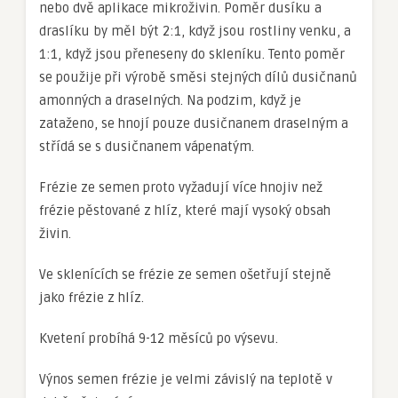
nebo dvě aplikace mikroživin. Poměr dusíku a
draslíku by měl být 2:1, když jsou rostliny venku, a
1:1, když jsou přeneseny do skleníku. Tento poměr
se použije při výrobě směsi stejných dílů dusičnanů
amonných a draselných. Na podzim, když je
zataženo, se hnojí pouze dusičnanem draselným a
střídá se s dusičnanem vápenatým.
Frézie ze semen proto vyžadují více hnojiv než
frézie pěstované z hlíz, které mají vysoký obsah
živin.
Ve sklenících se frézie ze semen ošetřují stejně
jako frézie z hlíz.
Kvetení probíhá 9-12 měsíců po výsevu.
Výnos semen frézie je velmi závislý na teplotě v