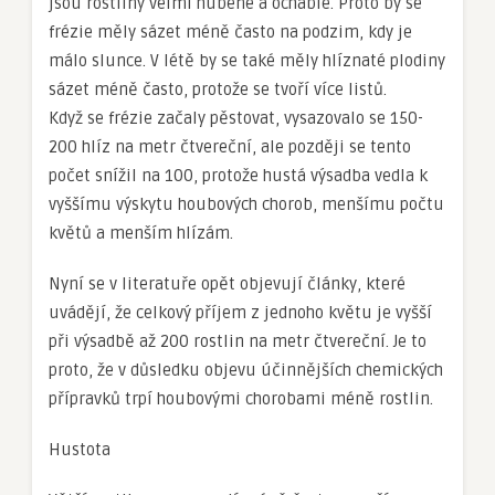
jsou rostliny velmi hubené a ochablé. Proto by se
frézie měly sázet méně často na podzim, kdy je
málo slunce. V létě by se také měly hlíznaté plodiny
sázet méně často, protože se tvoří více listů.
Když se frézie začaly pěstovat, vysazovalo se 150-
200 hlíz na metr čtvereční, ale později se tento
počet snížil na 100, protože hustá výsadba vedla k
vyššímu výskytu houbových chorob, menšímu počtu
květů a menším hlízám.
Nyní se v literatuře opět objevují články, které
uvádějí, že celkový příjem z jednoho květu je vyšší
při výsadbě až 200 rostlin na metr čtvereční. Je to
proto, že v důsledku objevu účinnějších chemických
přípravků trpí houbovými chorobami méně rostlin.
Hustota