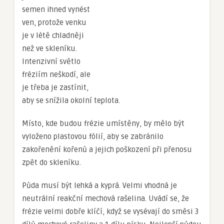
semen ihned vynést
ven, protože venku
je v létě chladněji
než ve skleníku.
Intenzivní světlo
fréziím neškodí, ale
je třeba je zastínit,
aby se snížila okolní teplota.
Místo, kde budou frézie umístěny, by mělo být
vyloženo plastovou fólií, aby se zabránilo
zakořenění kořenů a jejich poškození při přenosu
zpět do skleníku.
Půda musí být lehká a kyprá. Velmi vhodná je
neutrální reakční mechová rašelina. Uvádí se, že
frézie velmi dobře klíčí, když se vysévají do směsi 3