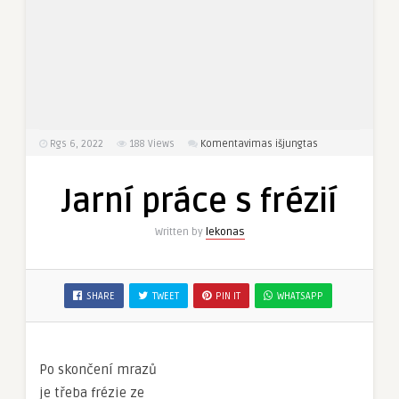
įraše
Rgs 6, 2022
188
Views
Komentavimas išjungtas
Jarní
práce
Jarní práce s frézií
s
frézií
Written by
lekonas
SHARE
TWEET
PIN IT
WHATSAPP
Po skončení mrazů
je třeba frézie ze