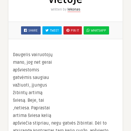
Written by
lekonas
SHARE
TWEET
PIN IT
WHATSAPP
Daugelis vairuotojų
mano, jog net gerai
apšviestomis
gatvėmis saugiau
važiuoti, įjungus
žibintų artimą
šviesą. Beje, tai
,netiesa. Paprastai
artima šviesa kelią
apšviečia stipriau, negu gatvės žibintai. Dėl to
atsiranda kontrastas tarp kelio ruožo, apšviesto