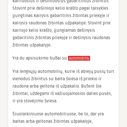
kairiuosius ir dešiniuosius gabaritinius žibintus.
Stovint prie dešiniojo kelio krašto pagal taisykles
įjungtinas kairysis gabaritinis žibintas priekyje ir
kairysis raudonas žibintas užpakalyje. Stovint prie
kairiojo kelio krašto, įjungiamas dešinysis
gabaritinis žibintas priekyje ir dešinysis raudonas
žibintas užpakalyje.
Yra du apsisukimo būdai su
automobiliu
Yra lengvųjų automobilių, kurie iš abiejų pusių turi
vienodus žibintus su balta šviesa iš priekio ir
raudona arba geltona iš užpakalio. Būtent šie
žibintai, uždegami iš važiuojamosios dalies pusės,
ir yra stovėjimo šviesa.
Šiuolaikiniuose automobiliuose, be to, dar yra
baltas arba geltonas žibintas užpakalyje,