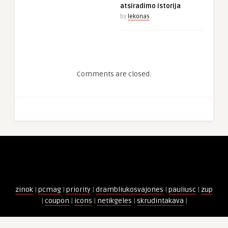
atsiradimo istorija
by
lekonas
Comments are closed.
zinok
|
pcmag
|
priority
|
drambliukosvajones
|
pauliusc
|
zup
|
coupon
|
icons
|
netikgeles
|
skrudintakava
|