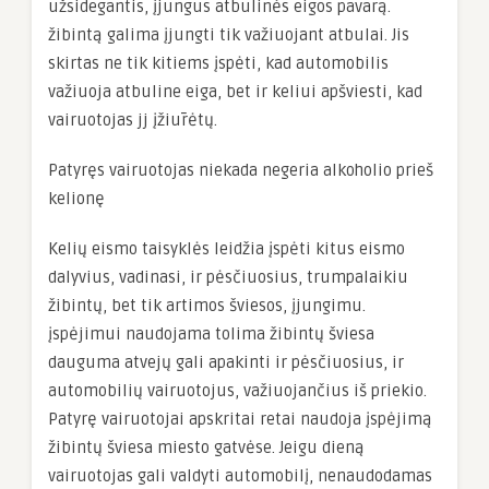
užsidegantis, įjungus atbulinės eigos pavarą.
žibintą galima įjungti tik važiuojant atbulai. Jis
skirtas ne tik kitiems įspėti, kad automobilis
važiuoja atbuline eiga, bet ir keliui apšviesti, kad
vairuotojas jj įžiūrėtų.
Patyręs vairuotojas niekada negeria alkoholio prieš
kelionę
Kelių eismo taisyklės leidžia įspėti kitus eismo
dalyvius, vadinasi, ir pėsčiuosius, trumpalaikiu
žibintų, bet tik artimos šviesos, įjungimu.
įspėjimui naudojama tolima žibintų šviesa
dauguma atvejų gali apakinti ir pėsčiuosius, ir
automobilių vairuotojus, važiuojančius iš priekio.
Patyrę vairuotojai apskritai retai naudoja įspėjimą
žibintų šviesa miesto gatvėse. Jeigu dieną
vairuotojas gali valdyti automobilį, nenaudodamas