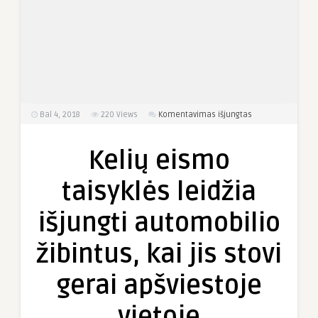
įraše
Bal 4, 2018
220
Views
Komentavimas išjungtas
Kelių
eismo
Kelių eismo
taisyklės
leidžia
taisyklės leidžia
išjungti
automobilio
išjungti automobilio
žibintus,
kai
žibintus, kai jis stovi
jis
stovi
gerai apšviestoje
gerai
apšviestoje
vietoje
vietoje