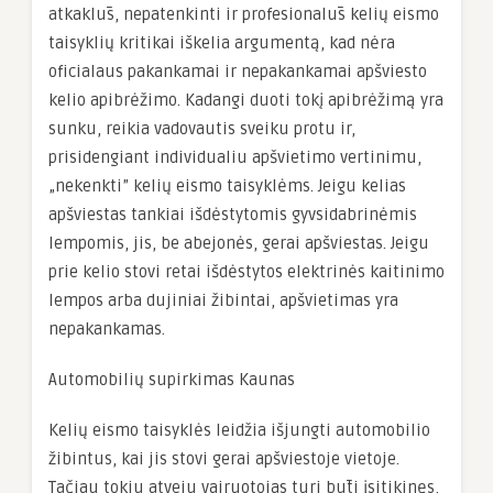
atkaklūs, nepatenkinti ir profesionalūs kelių eismo
taisyklių kritikai iškelia argumentą, kad nėra
oficialaus pakankamai ir nepakankamai apšviesto
kelio apibrėžimo. Kadangi duoti tokį apibrėžimą yra
sunku, reikia vadovautis sveiku protu ir,
prisidengiant individualiu apšvietimo vertinimu,
„nekenkti” kelių eismo taisyklėms. Jeigu kelias
apšviestas tankiai išdėstytomis gyvsidabrinėmis
lempomis, jis, be abejonės, gerai apšviestas. Jeigu
prie kelio stovi retai išdėstytos elektrinės kaitinimo
lempos arba dujiniai žibintai, apšvietimas yra
nepakankamas.
Automobilių supirkimas Kaunas
Kelių eismo taisyklės leidžia išjungti automobilio
žibintus, kai jis stovi gerai apšviestoje vietoje.
Tačiau tokiu atveju vairuotojas turi būti įsitikinęs,