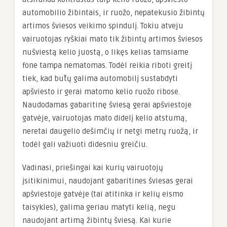
automobilio žibintais, ir ruožo, nepatekusio žibintų
artimos šviesos veikimo spindulį. Tokiu atveju
vairuotojas ryškiai mato tik žibintų artimos šviesos
nušviestą kelio juostą, o likęs kelias tamsiame
fone tampa nematomas. Todėl reikia riboti greitį
tiek, kad būtų galima automobilį sustabdyti
apšviesto ir gerai matomo kelio ruožo ribose.
Naudodamas gabaritinę šviesą gerai apšviestoje
gatvėje, vairuotojas mato didelį kelio atstumą,
neretai daugelio dešimčių ir netgi metrų ruožą, ir
todėl gali važiuoti didesniu greičiu.
Vadinasi, priešingai kai kurių vairuotojų
įsitikinimui, naudojant gabaritines šviesas gerai
apšviestoje gatvėje (tai atitinka ir kelių eismo
taisykles), galima geriau matyti kelią, negu
naudojant artimą žibintų šviesą. Kai kurie