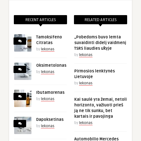
RECENT ARTICLES
RELATED ARTICLES
Tamoksifeno
„Pobedoms buvo lemta
Citratas
suvaidinti didelį vaidmenį
TSRS liaudies ūkyje
by
lekonas
by
lekonas
Oksimetolonas
Pirmosios lenktynės
by
lekonas
Lietuvoje
by
lekonas
Ibutamorenas
by
lekonas
Kai saulė yra žemai, netoli
horizonto, važiuoti prieš
ją ne tik sunku, bet
kartais ir pavojinga
Dapoksetinas
by
lekonas
by
lekonas
Automobilio Mercedes