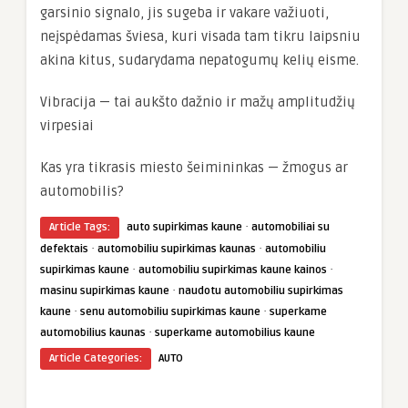
garsinio signalo, jis sugeba ir vakare važiuoti,
neįspėdamas šviesa, kuri visada tam tikru laipsniu
akina kitus, sudarydama nepatogumų kelių eisme.
Vibracija — tai aukšto dažnio ir mažų amplitudžių
virpesiai
Kas yra tikrasis miesto šeimininkas — žmogus ar
automobilis?
·
Article Tags:
auto supirkimas kaune
automobiliai su
·
·
defektais
automobiliu supirkimas kaunas
automobiliu
·
·
supirkimas kaune
automobiliu supirkimas kaune kainos
·
masinu supirkimas kaune
naudotu automobiliu supirkimas
·
·
kaune
senu automobiliu supirkimas kaune
superkame
·
automobilius kaunas
superkame automobilius kaune
Article Categories:
AUTO