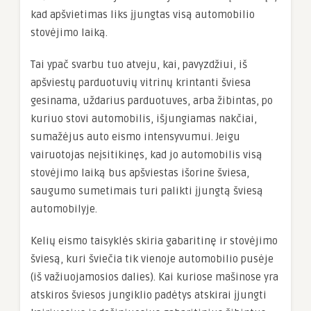
kad apšvietimas liks įjungtas visą automobilio
stovėjimo laiką.
Tai ypač svarbu tuo atveju, kai, pavyzdžiui, iš
apšviestų parduotuvių vitrinų krintanti šviesa
gesinama, uždarius parduotuves, arba žibintas, po
kuriuo stovi automobilis, išjungiamas nakčiai,
sumažėjus auto eismo intensyvumui. Jeigu
vairuotojas neįsitikinęs, kad jo automobilis visą
stovėjimo laiką bus apšviestas išorine šviesa,
saugumo sumetimais turi palikti įjungtą šviesą
automobilyje.
Kelių eismo taisyklės skiria gabaritinę ir stovėjimo
šviesą, kuri šviečia tik vienoje automobilio pusėje
(iš važiuojamosios dalies). Kai kuriose mašinose yra
atskiros šviesos jungiklio padėtys atskirai įjungti