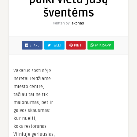
vieta
šventėms
jūsų
šventėms
Written by
lekonas
SHARE
TWEET
PIN IT
WHATSAPP
Vakarus sostinėje
neretai leidžiame
miesto centre,
tačiau tai ne tik
malonumas, bet ir
galvos skausmas:
kur nueiti,
koks restoranas
Vilniuje geriausias,