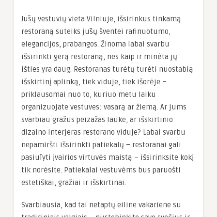
Jūsų vestuvių vieta Vilniuje, išsirinkus tinkamą
restoraną suteiks jūsų šventei rafinuotumo,
elegancijos, prabangos. Žinoma labai svarbu
išsirinkti gerą restoraną, nes kaip ir minėta jų
išties yra daug. Restoranas turėtų turėti nuostabią
išskirtinį aplinką, tiek viduje, tiek išorėje –
priklausomai nuo to, kuriuo metu laiku
organizuojate vestuves: vasarą ar žiemą. Ar jums
svarbiau gražus peizažas lauke, ar išskirtinio
dizaino interjeras restorano viduje? Labai svarbu
nepamiršti išsirinkti patiekalų – restoranai gali
pasiūlyti įvairios virtuvės maistą – išsirinksite kokį
tik norėsite. Patiekalai vestuvėms bus paruošti
estetiškai, gražiai ir išskirtinai.
Svarbiausia, kad tai netaptų eiline vakariene su