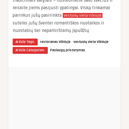
tradiciniais valgiais – nustebinkite savo svečius ir
leiskite jiems pasijusti ypatingai. Viską tinkamai
parinkus jūsų pasirinkta
vestuvių vieta Vilniuje
suteiks jūsų šventei romantiškos nuotaikos ir
nuostabių bei nepamirštamų įspūdžių.
·
Article Tags:
restoranas Vilniuje
vestuvių vieta Vilniuje
Article Categories:
Paslaugų pristatymas