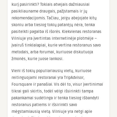
kurį pasirinkti? Tokiais atvejais dažniausiai
pasikliauname draugais, pažįstamais ir jų
rekomendacijomis. Tačiau, jeigu abejojate kitų
skoniu arba tiesiog tokių patarėjų nėra, tenka
pasitelkti pagalba iš išorės. Kiekvienas restoranas
Vilniuje yra įvertintas internetinėje plotmėje –
įvairūs tinklalapiai, kurie vertina restoranus savo
metodais, arba forumai, kuriuose diskutuoja
žmonės, kurie juose lankosi.
Vieni iš tokių populiariausių vietų, kuriuose
reitinguojami restoranai yra TripAdvisor,
Foursquare ir panašiai. Vis dėl to, visur įvertinimai
tikrai gali skirtis, todėl vėlgi išsirinkti tampa
pakankamai sudėtinga ir tenka tiesiog išbandyti
restoranus patiems ir išsirinkti savo
mėgstamiausią vietą. Vilniuje yra netgi apie