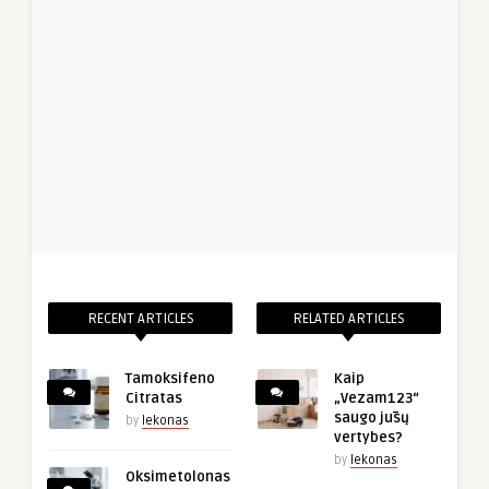
RECENT ARTICLES
RELATED ARTICLES
Tamoksifeno
Kaip
Citratas
„Vezam123“
saugo jūsų
by
lekonas
vertybes?
by
lekonas
Oksimetolonas