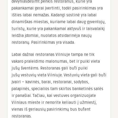
devyniasdešimt penkis restoranus, kurie yra
pakankamai gerai įvertinti, todėl pasirinkimas yra
išties labai nemažas. Kadangi sostinė yra labai
dinamiškas miestas, kuriame labai daug gyventojų,
turistų, kurie yra pakankamai aktyvūs ir laisvalaikį
leidžia įdomiai, nuolatos atsidarinėja naujų
restoranų. Pasirinkimas yra visada.
Labai dažnai restoranas Vilniuje tampa ne tik
vakaro praleidimo malonumas, bet ir puiki vieta
jūsų šventėms. Restoranas gali būti puiki
jūsų vestuvių vieta Vilniuje. Vestuvių vieta gali būti
įvairi – kavinės, barai, restoranai, sodybos,
palapinės, specialios tam skirtos banketinės salės
ir panašiai. Tačiau, kai vestuves organizuojate
Vilniaus mieste ir nenorite keliauti į užmiestį,
vienas iš geriausių pasirinkimų bus būtent
restoranas.