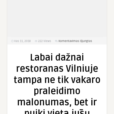
įraše
Vas 11, 2018
222
Views
Komentavimas išjungtas
Labai
dažnai
Labai dažnai
restoranas
Vilniuje
restoranas Vilniuje
tampa
ne
tampa ne tik vakaro
tik
vakaro
praleidimo
praleidimo
malonumas,
malonumas, bet ir
bet
ir
puiki vieta jūsų
puiki