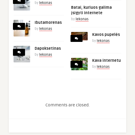
by
lekonas
Batai, kuriuos galima
įsigyti internete
by
lekonas
Ibutamorenas
by
lekonas
Kavos pupelės
by
lekonas
Dapoksetinas
by
lekonas
Kava internetu
by
lekonas
Comments are closed.