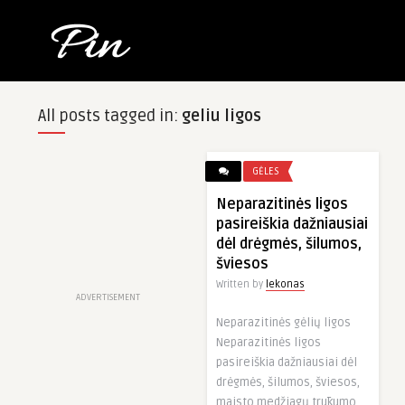
All posts tagged in:
geliu ligos
GĖLES
Neparazitinės ligos
pasireiškia dažniausiai
dėl drėgmės, šilumos,
šviesos
Written by
lekonas
ADVERTISEMENT
Neparazitinės gėlių ligos
Neparazitinės ligos
pasireiškia dažniausiai dėl
drėgmės, šilumos, šviesos,
maisto medžiagų trūkumo