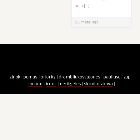
arba […]
5 metai ago
zinok
|
pcmag
|
priority
|
drambliukosvajones
|
pauliusc
|
zup
|
coupon
|
icons
|
netikgeles
|
skrudintakava
|